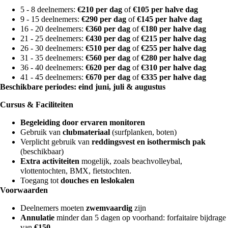
5 - 8 deelnemers:
€210 per dag
of
€105 per halve dag
9 - 15 deelnemers:
€290 per dag
of
€145 per halve dag
16 - 20 deelnemers:
€360 per dag
of
€180 per halve dag
21 - 25 deelnemers:
€430 per dag
of
€215 per halve dag
26 - 30 deelnemers:
€510 per dag
of
€255 per halve dag
31 - 35 deelnemers:
€560 per dag
of
€280 per halve dag
36 - 40 deelnemers:
€620 per dag
of
€310 per halve dag
41 - 45 deelnemers:
€670 per dag
of
€335 per halve dag
Beschikbare periodes: eind juni, j
uli & augustus
Cursus & Faciliteiten
Begeleiding door ervaren monitoren
Gebruik van
clubmateriaal
(surfplanken, boten)
Verplicht gebruik van
reddingsvest en isothermisch pak
(beschikbaar)
Extra activiteiten
mogelijk, zoals beachvolleybal,
vlottentochten, BMX, fietstochten.
Toegang tot
douches en leslokalen
Voorwaarden
Deelnemers moeten
zwemvaardig
zijn
Annulatie
minder dan 5 dagen op voorhand: forfaitaire bijdrage
van
€150