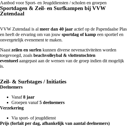
Aanbod voor Sport- en Jeugddiensten / scholen en groepen
Sportdagen & Zeil- en Surfkampen bij VVW
Zutendaal
VVW Zutendaal is al
meer dan 40 jaar
actief op de Papendaalse Plas
en heeft de ervaring om van jouw
sportdag of kamp
een sportief en
onvergetelijk evenement te maken.
Naast
zeilen en surfen
kunnen diverse nevenactiviteiten worden
toegevoegd, zoals
beachvolleybal & vlottentochten
eventueel
aangepast aan de wensen van de groep indien dit mogelijk
is.
Zeil- & Surfstages / Initiaties
Deelnemers
Vanaf
8 jaar
Groepen vanaf
5 deelnemers
Verzekering
Via sport- of jeugddienst
Prijs (forfait per dag, afhankelijk van aantal deelnemers)