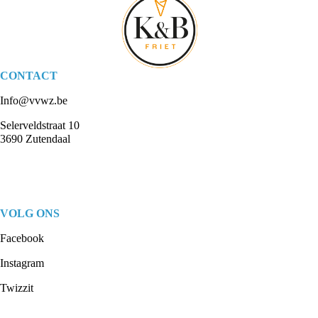
9:00
SPORTKAMP: Experience (Zeilen / Surfen / SUP / sport & spel)
9:00
SPORTKAMP: ZEILEN Optimist
19:00
SUP YOGA Sessie
19:00
SUP - Stand Up Paddle
31
1
2
3
4
5
6
CONTACT
19:00
SUP YOGA Sessie
Info@vvwz.be
Selerveldstraat 10
3690 Zutendaal
VOLG ONS
Facebook
Instagram
Twizzit