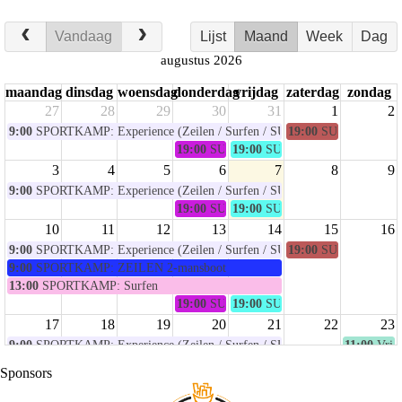
Vandaag
Lijst
Maand
Week
Dag
augustus 2026
maandag
dinsdag
woensdag
donderdag
vrijdag
zaterdag
zondag
27
28
29
30
31
1
2
9:00
SPORTKAMP: Experience (Zeilen / Surfen / SUP / sport & spel)
19:00
SUP: Hond & B
19:00
SUP YOGA Sessie
19:00
SUP - Stand Up Paddle
3
4
5
6
7
8
9
9:00
SPORTKAMP: Experience (Zeilen / Surfen / SUP / sport & spel)
19:00
SUP YOGA Sessie
19:00
SUP - Stand Up Paddle
10
11
12
13
14
15
16
9:00
SPORTKAMP: Experience (Zeilen / Surfen / SUP / sport & spel)
19:00
SUP: Hond & B
9:00
SPORTKAMP: ZEILEN 2-mansboot
13:00
SPORTKAMP: Surfen
19:00
SUP YOGA Sessie
19:00
SUP - Stand Up Paddle
17
18
19
20
21
22
23
9:00
SPORTKAMP: Experience (Zeilen / Surfen / SUP / sport & spel)
11:00
Vrie
9:00
SPORTKAMP: ZEILEN Optimist
Sponsors
19:00
SUP YOGA Sessie
19:00
SUP - Stand Up Paddle
24
25
26
27
28
29
30