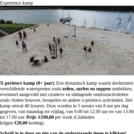
Experience kamp
X-perience kamp (8+ jaar)
: Een dynamisch kamp waarin deelnemers
verschillende watersporten zoals
zeilen, surfen en suppen
ontdekken,
eventueel aangevuld met creatieve en uitdagende outdooractiviteiten
zoals vlotten bouwen, bosspelen en andere x-perience activiteiten. Het
kamp omvat 40 lesuren. Deze worden in 5 sessies van 8 uur per dag
gegeven, van maandag tot vrijdag, van 9.00 tot 12.00 uur en van 13.00
tot 17.00 uur.
Prijs
:
€
190,00
per week (Clubleden
krijgen
€
20,00
korting)
Schrijf je in door op één van de onderstaande items te klikken!