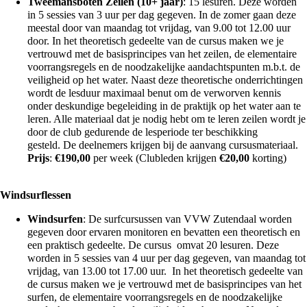
Tweemansboten Zeilen (10+ jaar)
: 15 lesuren. Deze worden
in 5 sessies van 3 uur per dag gegeven. In de zomer gaan deze
meestal door van maandag tot vrijdag, van 9.00 tot 12.00 uur
door. In het theoretisch gedeelte van de cursus maken we je
vertrouwd met de basisprincipes van het zeilen, de elementaire
voorrangsregels en de noodzakelijke aandachtspunten m.b.t. de
veiligheid op het water. Naast deze theoretische onderrichtingen
wordt de lesduur maximaal benut om de verworven kennis
onder deskundige begeleiding in de praktijk op het water aan te
leren. Alle materiaal dat je nodig hebt om te leren zeilen wordt je
door de club gedurende de lesperiode ter beschikking
gesteld. De deelnemers krijgen bij de aanvang cursusmateriaal.
Prijs
:
€
190,00
per week (Clubleden krijgen
€
20,00
korting)
Windsurflessen
Windsurfen
: De surfcursussen van VVW Zutendaal worden
gegeven door ervaren monitoren en bevatten een theoretisch en
een praktisch gedeelte. De cursus omvat 20 lesuren. Deze
worden in 5 sessies van 4 uur per dag gegeven, van maandag tot
vrijdag, van 13.00 tot 17.00 uur. In het theoretisch gedeelte van
de cursus maken we je vertrouwd met de basisprincipes van het
surfen, de elementaire voorrangsregels en de noodzakelijke