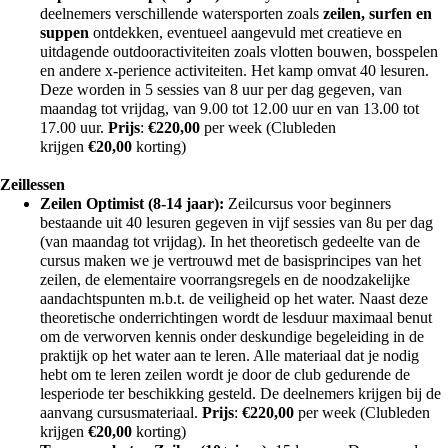
deelnemers verschillende watersporten zoals
zeilen, surfen en
suppen
ontdekken, eventueel aangevuld met creatieve en
uitdagende outdooractiviteiten zoals vlotten bouwen, bosspelen
en andere x-perience activiteiten. Het kamp omvat 40 lesuren.
Deze worden in 5 sessies van 8 uur per dag gegeven, van
maandag tot vrijdag, van 9.00 tot 12.00 uur en van 13.00 tot
17.00 uur.
Prijs
:
€
220,00
per week (Clubleden
krijgen
€
20,00
korting)
Zeillessen
Zeilen Optimist (8-14 jaar):
Zeilcursus voor beginners
bestaande uit 40 lesuren gegeven in vijf sessies van 8u per dag
(van maandag tot vrijdag). In het theoretisch gedeelte van de
cursus maken we je vertrouwd met de basisprincipes van het
zeilen, de elementaire voorrangsregels en de noodzakelijke
aandachtspunten m.b.t. de veiligheid op het water. Naast deze
theoretische onderrichtingen wordt de lesduur maximaal benut
om de verworven kennis onder deskundige begeleiding in de
praktijk op het water aan te leren. Alle materiaal dat je nodig
hebt om te leren zeilen wordt je door de club gedurende de
lesperiode ter beschikking gesteld. De deelnemers krijgen bij de
aanvang cursusmateriaal.
Prijs
:
€
220,00
per week (Clubleden
krijgen
€
20,00
korting)