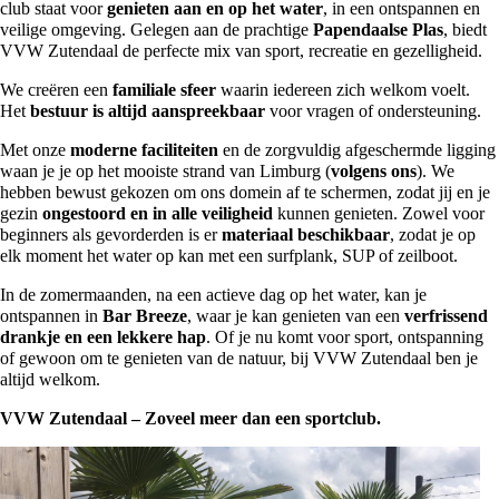
club staat voor
genieten aan en op het water
, in een ontspannen en
veilige omgeving. Gelegen aan de prachtige
Papendaalse Plas
, biedt
VVW Zutendaal de perfecte mix van sport, recreatie en gezelligheid.
We creëren een
familiale sfeer
waarin iedereen zich welkom voelt.
Het
bestuur is altijd aanspreekbaar
voor vragen of ondersteuning.
Met onze
moderne faciliteiten
en de zorgvuldig afgeschermde ligging
waan je je op het mooiste strand van Limburg (
volgens ons
). We
hebben bewust gekozen om ons domein af te schermen, zodat jij en je
gezin
ongestoord en in alle veiligheid
kunnen genieten. Zowel voor
beginners als gevorderden is er
materiaal beschikbaar
, zodat je op
elk moment het water op kan met een surfplank, SUP of zeilboot.
In de zomermaanden, na een actieve dag op het water, kan je
ontspannen in
Bar Breeze
, waar je kan genieten van een
verfrissend
drankje en een lekkere hap
. Of je nu komt voor sport, ontspanning
of gewoon om te genieten van de natuur, bij VVW Zutendaal ben je
altijd welkom.
VVW Zutendaal – Zoveel meer dan een sportclub.